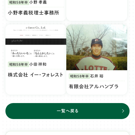
小野 孝義
昭和58年卒
小野孝義税理士事務所
小田 祥和
昭和58年卒
株式会社 イー・フォレスト
石井 裕
昭和58年卒
有限会社アルハンブラ
一覧へ戻る