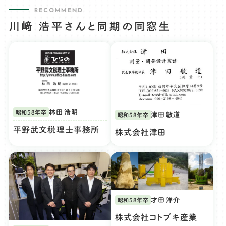
RECOMMEND
川﨑 浩平さんと同期の同窓生
林田 浩明
昭和58年卒
津田 敏道
昭和58年卒
平野武文税理士事務所
株式会社津田
才田 洋介
昭和58年卒
株式会社コトブキ産業