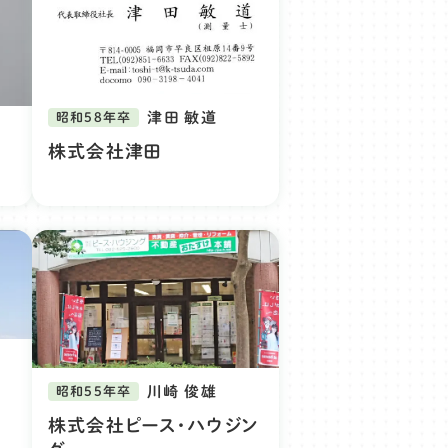
津田 敏道
昭和58年卒
株式会社津田
川崎 俊雄
昭和55年卒
株式会社ピース・ハウジン