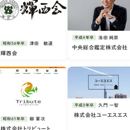
池田 純崇
平成4年卒
津田 敏道
昭和56年卒
中央総合鑑定株式会社
輝西会
久門 一智
平成3年卒
株式会社ユーエスエス
柳 軍次
昭和61年卒
株式会社トリビュート