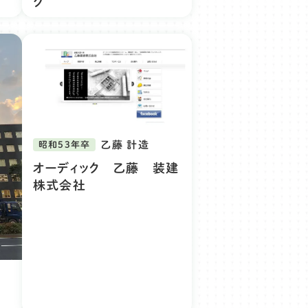
グ
乙藤 計造
昭和53年卒
オーディック 乙藤 装建
株式会社