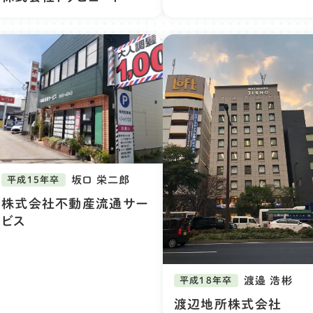
坂口 栄二郎
平成15年卒
株式会社不動産流通サー
ビス
渡邉 浩彬
平成18年卒
渡辺地所株式会社