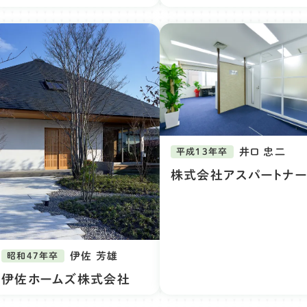
井口 忠二
平成13年卒
株式会社アスパートナー
伊佐 芳雄
昭和47年卒
伊佐ホームズ株式会社