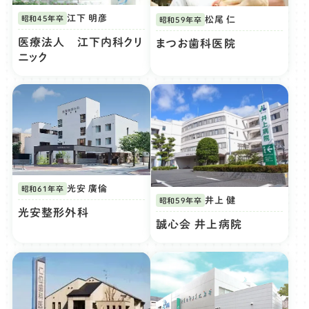
江下 明彦
昭和45年卒
松尾 仁
昭和59年卒
医療法人 江下内科クリ
まつお歯科医院
ニック
光安 廣倫
昭和61年卒
井上 健
昭和59年卒
光安整形外科
誠心会 井上病院