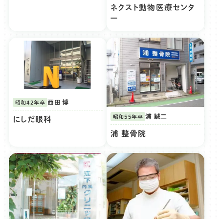
ネクスト動物医療センタ
ー
西田 博
昭和42年卒
浦 誠二
昭和55年卒
にしだ眼科
浦 整骨院