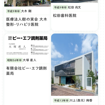
松田 尚文
平成9年卒
大木 剛
平成9年卒
松田歯科医院
医療法人樹の実会 大木
整形・リハビリ医院
大塚 直人
昭和56年卒
有限会社ピー・エフ調剤
薬局
川上(森元) 絢香
平成13年卒