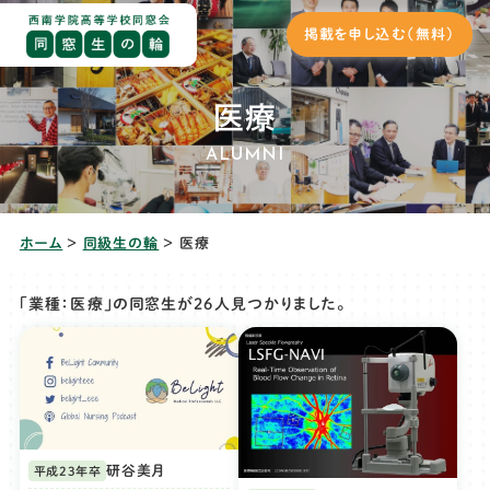
掲載を申し込む（無料）
医療
ALUMNI
ホーム
＞
同級生の輪
＞
医療
「業種：医療」の同窓生が
26人
見つかりました。
研谷美月
平成23年卒