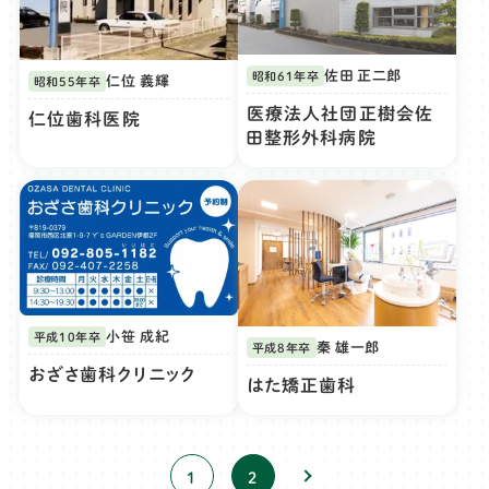
佐田 正二郎
昭和61年卒
仁位 義輝
昭和55年卒
医療法人社団正樹会佐
仁位歯科医院
田整形外科病院
小笹 成紀
平成10年卒
秦 雄一郎
平成8年卒
おざさ歯科クリニック
はた矯正歯科
1
2