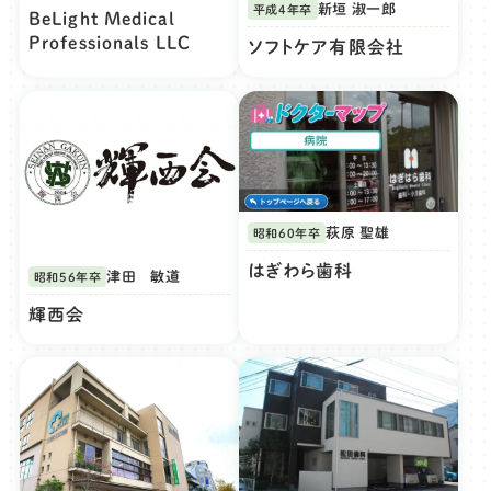
新垣 淑一郎
平成4年卒
BeLight Medical
Professionals LLC
ソフトケア有限会社
萩原 聖雄
昭和60年卒
はぎわら歯科
津田 敏道
昭和56年卒
輝西会